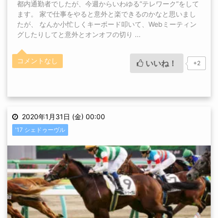
都内通勤者でしたが、今週からいわゆる”テレワーク”をして
ます。 家で仕事をやると意外と楽できるのかなと思いまし
たが、 なんか小忙しくキーボード叩いて、Webミーティン
グしたりしてと意外とオンオフの切り ...
コメントなし
いいね！
+2
2020年1月31日 (金) 00:00
'17 シェドゥーヴル