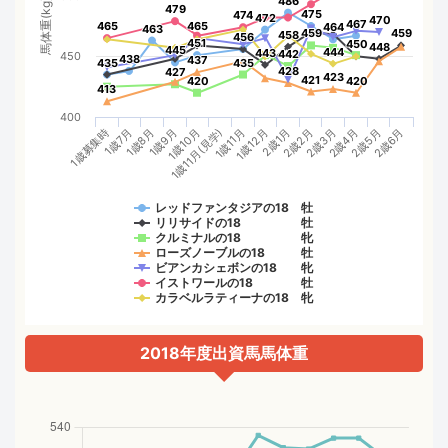
486
486
馬体重(kg)
479
479
475
475
474
474
472
472
470
470
467
467
465
465
465
465
464
464
463
463
459
459
459
459
458
458
456
456
451
451
450
450
448
448
445
445
444
444
443
443
442
442
450
438
438
437
437
435
435
435
435
428
428
427
427
423
423
421
421
420
420
420
420
413
413
400
1歳10月
2歳4月
1歳11月(見学)
2歳5月
1歳11月
2歳6月
1歳募集時
1歳12月
1歳7月
2歳1月
1歳8月
2歳2月
1歳9月
2歳3月
レッドファンタジアの18 牡
リリサイドの18 牡
クルミナルの18 牝
ローズノーブルの18 牡
ビアンカシェボンの18 牝
イストワールの18 牡
カラベルラティーナの18 牝
2018年度出資馬馬体重