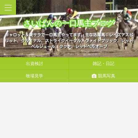
さいぱんの一口馬主ブログ
キャロット＆東サラで一口馬主やってます。主な活躍馬：レイズアスピ
リット、クルミナル、ストライクイーグル、ヴァイトブリック、レッド
ベルジュール、ククナ、レッドベルオーブ
出資検討
雑記・日記
牧場見学
競馬写真