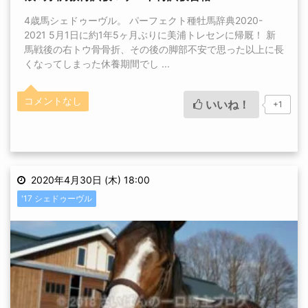
4歳馬シェドゥーヴル。 パーフェクト種牡馬辞典2020-
2021 5月1日に約1年5ヶ月ぶりに美浦トレセンに帰厩！ 新
馬戦後の右トウ骨骨折、その後の脚部不安で思った以上に長
くなってしまった休養期間でし ...
コメントなし
いいね！
+1
2020年4月30日 (木) 18:00
'17 シェドゥーヴル