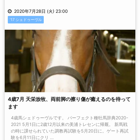
2020年7月28日 (火) 23:00
'17 シェドゥーヴル
4歳7月 天栄放牧、両前脚の擦り傷が癒えるのを待って
ます
4歳馬シェドゥーヴルです。 パーフェクト種牡馬辞典2020-
2021 5月1日に2歳12月以来の美浦トレセンに帰厩。 新馬戦
の時に課せられていた調教再試験を5月20日に。ゲート再試
験を6月11日にクリ ...