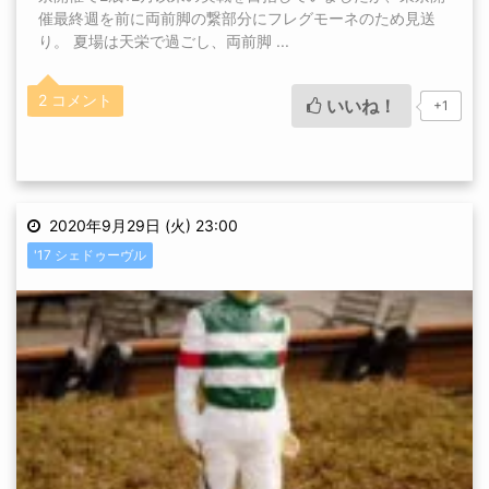
催最終週を前に両前脚の繋部分にフレグモーネのため見送
り。 夏場は天栄で過ごし、両前脚 ...
2 コメント
いいね！
+1
2020年9月29日 (火) 23:00
'17 シェドゥーヴル