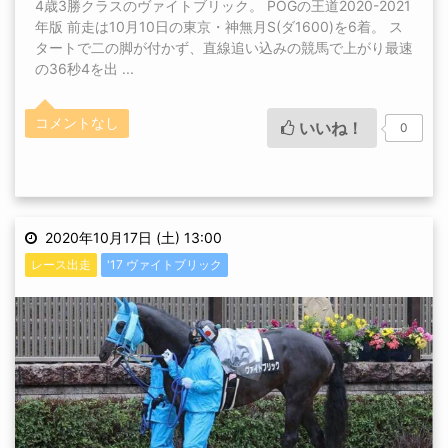
4歳3勝クラスのヴァイトブリック。 POGの王道2020-2021
年版 前走は10月10日の東京・神無月S(ダ1600)を6着。 ス
タートで二の脚が付かず、直線追い込みの競馬で上がり最速
の36秒4を出 ...
コメントなし
いいね！
0
2020年10月17日 (土) 13:00
レース出走
'17 ヴァイトブリック