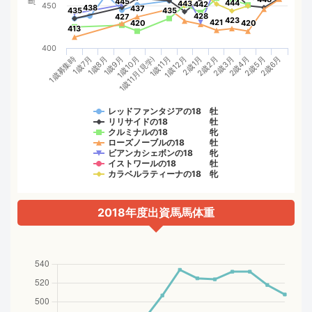
445
445
444
444
443
443
442
442
450
438
438
437
437
435
435
435
435
428
428
427
427
423
423
421
421
420
420
420
420
413
413
400
1歳10月
2歳4月
1歳11月(見学)
2歳5月
1歳11月
2歳6月
1歳募集時
1歳12月
1歳7月
2歳1月
1歳8月
2歳2月
1歳9月
2歳3月
レッドファンタジアの18 牡
リリサイドの18 牡
クルミナルの18 牝
ローズノーブルの18 牡
ビアンカシェボンの18 牝
イストワールの18 牡
カラベルラティーナの18 牝
2018年度出資馬馬体重