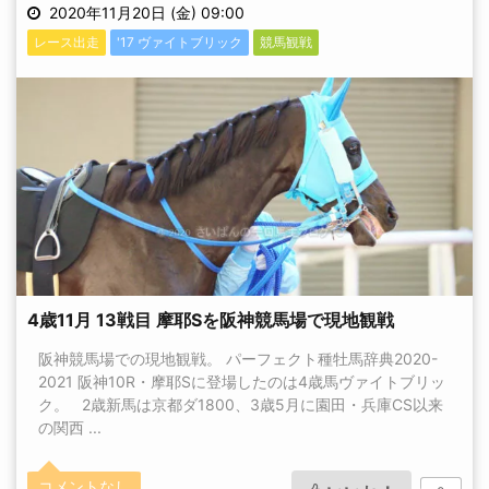
2020年11月20日 (金) 09:00
レース出走
'17 ヴァイトブリック
競馬観戦
4歳11月 13戦目 摩耶Sを阪神競馬場で現地観戦
阪神競馬場での現地観戦。 パーフェクト種牡馬辞典2020-
2021 阪神10R・摩耶Sに登場したのは4歳馬ヴァイトブリッ
ク。 2歳新馬は京都ダ1800、3歳5月に園田・兵庫CS以来
の関西 ...
コメントなし