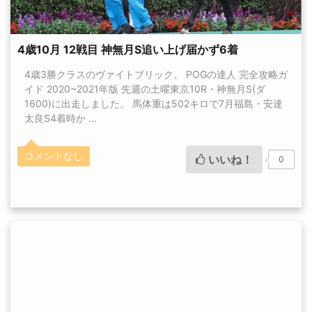
4歳10月 12戦目 神無月S追い上げ届かず6着
4歳3勝クラスのヴァイトブリック。 POGの達人 完全攻略ガ
イド 2020~2021年版 先週の土曜東京10R・神無月S(ダ
1600)に出走しました。 馬体重は502キロで7月福島・安達
太良S4着時か ...
コメントなし
いいね！
0