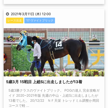
2021年3月11日 (木) 12:00
レース出走
'17 ヴァイトブリック
5歳3月 15戦目 上総Sに出走しましたが13着
5歳3勝クラスのヴァイトブリック。 POGの達人 完全攻略ガ
イド 2020~2021年版 先週の中山・上総Sに出走しましたが
13着でした。 20/12/22 ＮＦ天栄 トレッドミル調整か周回
コースで軽 ...