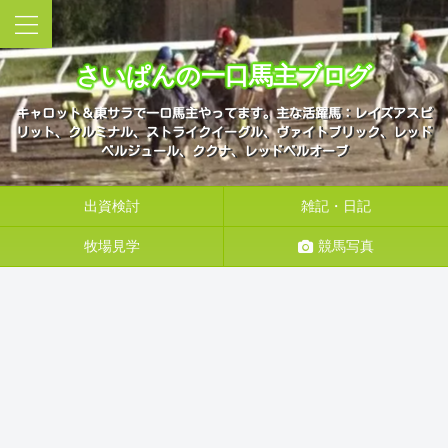
さいぱんの一口馬主ブログ
キャロット＆東サラで一口馬主やってます。主な活躍馬：レイズアスピ
リット、クルミナル、ストライクイーグル、ヴァイトブリック、レッド
ベルジュール、ククナ、レッドベルオーブ
出資検討
雑記・日記
牧場見学
競馬写真