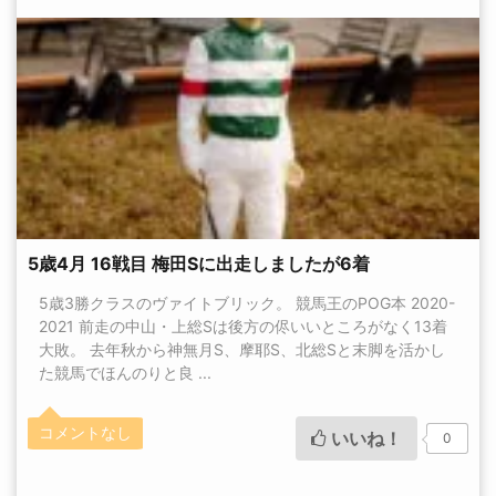
5歳4月 16戦目 梅田Sに出走しましたが6着
5歳3勝クラスのヴァイトブリック。 競馬王のPOG本 2020-
2021 前走の中山・上総Sは後方の侭いいところがなく13着
大敗。 去年秋から神無月S、摩耶S、北総Sと末脚を活かし
た競馬でほんのりと良 ...
コメントなし
いいね！
0