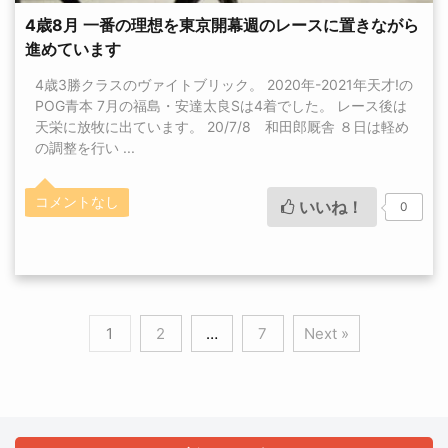
4歳8月 一番の理想を東京開幕週のレースに置きながら
進めています
4歳3勝クラスのヴァイトブリック。 2020年-2021年天才!の
POG青本 7月の福島・安達太良Sは4着でした。 レース後は
天栄に放牧に出ています。 20/7/8 和田郎厩舎 ８日は軽め
の調整を行い ...
コメントなし
いいね！
0
1
2
…
7
Next »