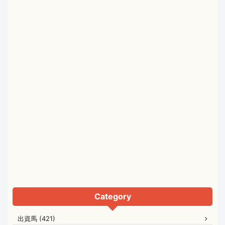
Category
出資馬 (421)