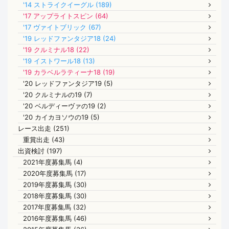
'14 ストライクイーグル (189)
'17 アップライトスピン (64)
'17 ヴァイトブリック (67)
'19 レッドファンタジア18 (24)
'19 クルミナル18 (22)
'19 イストワール18 (13)
'19 カラベルラティーナ18 (19)
'20 レッドファンタジア19 (5)
'20 クルミナルの19 (7)
'20 ベルディーヴァの19 (2)
'20 カイカヨソウの19 (5)
レース出走 (251)
重賞出走 (43)
出資検討 (197)
2021年度募集馬 (4)
2020年度募集馬 (17)
2019年度募集馬 (30)
2018年度募集馬 (30)
2017年度募集馬 (32)
2016年度募集馬 (46)