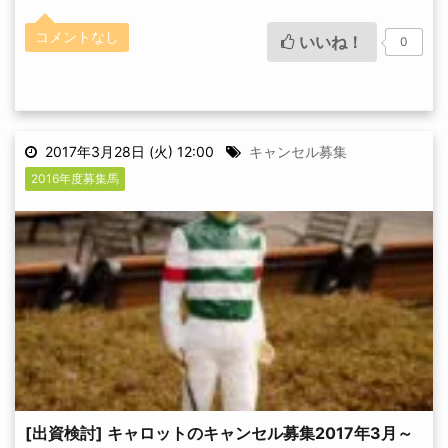
コメントなし
いいね！
0
2017年3月28日 (火) 12:00
キャンセル募集
2016年度募集馬
[出資検討] キャロットのキャンセル募集2017年3月～