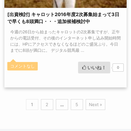
[出資検討] キャロット2016年度2次募集始まって3日
で早くも8頭満口・・・追加候補検討中
今週の26日から始まったキャロットの2次募集ですが、正午
からの電話受付、その後のインターネット申し込み開始時間
には、HPにアクセスできなくなるほどのご盛況ぶり。今日
までに8頭が満口に。 デジタル競馬最 ...
コメントなし
いいね！
0
1
2
…
5
Next »