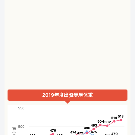
2019年度出資馬馬体重
550
518
518
514
514
504
504
502
502
493
493
500
486
486
479
479
475
475
474
474
472
472
470
470