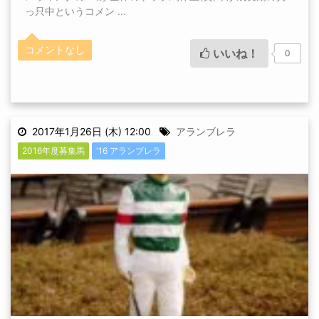
っ只中というコメン ...
コメントなし
いいね！
0
2017年1月26日 (木) 12:00
アランブレラ
2016年度募集馬
'16 アランブレラ