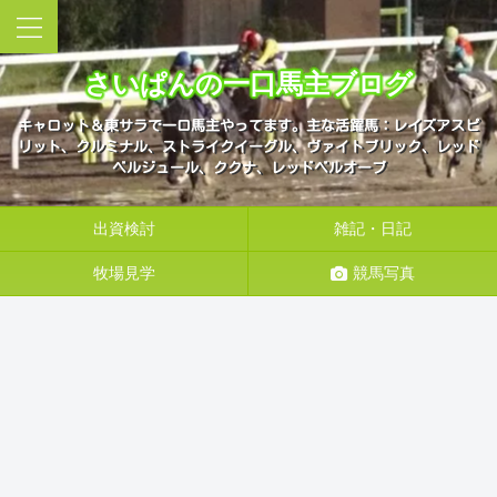
さいぱんの一口馬主ブログ
キャロット＆東サラで一口馬主やってます。主な活躍馬：レイズアスピ
リット、クルミナル、ストライクイーグル、ヴァイトブリック、レッド
ベルジュール、ククナ、レッドベルオーブ
出資検討
雑記・日記
牧場見学
競馬写真