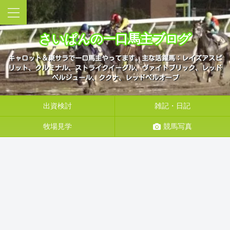
さいぱんの一口馬主ブログ
キャロット＆東サラで一口馬主やってます。主な活躍馬：レイズアスピ
リット、クルミナル、ストライクイーグル、ヴァイトブリック、レッド
ベルジュール、ククナ、レッドベルオーブ
出資検討
雑記・日記
牧場見学
競馬写真