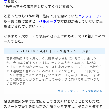
ブ
も動く。
4角先頭でそのまま押し切ってくれと直線へ。
エフフォーリア
と思ったのもつかの間、最内で脚を溜めていた
ベルオーブ
が一気に抜け出すと、
の方は脚が残っていないか差
を拡げられてしまい・・。
8着
これはガス欠か・・と後続の追い上げにもあって『
』でのゴ
ールでした。
2021.04.18 ： 4月18日レース後コメント（8着）
藤原調教師「勝ち馬のような競馬ができればと考えていました
が、今日は枠がすべてですね。走力と能力があるので、壁がない
とブレーキが効きません。ペースも流れませんでしたし、外枠から
では道中壁を作れるところがありませんでした。ここに向けてし
っかり準備してきたので悔しいですが、仕方ありません。まずは
馬の状態をしっかりチェックしてから、次に向けて考えていきた
いと思います」
東京サラブレッドクラブ公式より
藤原調教師
が挙げた敗因としては大外枠ということでしたね。
スタートで後手を踏んだのが痛かったですし、そこから道中で