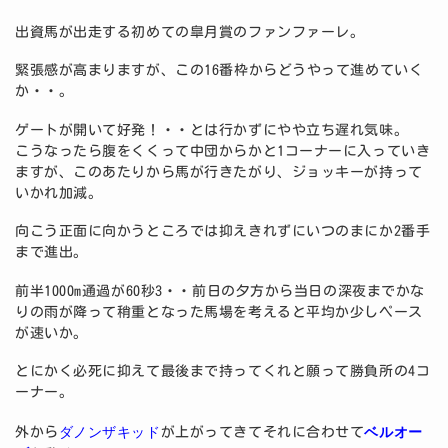
出資馬が出走する初めての皐月賞のファンファーレ。
緊張感が高まりますが、この16番枠からどうやって進めていく
か・・。
ゲートが開いて好発！・・とは行かずにやや立ち遅れ気味。
こうなったら腹をくくって中団からかと1コーナーに入っていき
ますが、このあたりから馬が行きたがり、ジョッキーが持って
いかれ加減。
向こう正面に向かうところでは抑えきれずにいつのまにか2番手
まで進出。
前半1000m通過が60秒3・・前日の夕方から当日の深夜までかな
りの雨が降って稍重となった馬場を考えると平均か少しペース
が速いか。
とにかく必死に抑えて最後まで持ってくれと願って勝負所の4コ
ーナー。
ダノンザキッド
ベルオー
外から
が上がってきてそれに合わせて