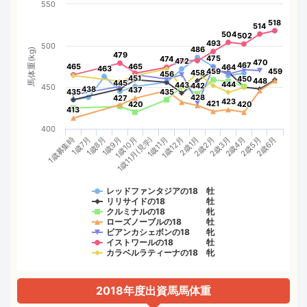
550
518
518
514
514
504
504
502
502
493
493
500
486
486
馬体重(kg)
479
479
475
475
474
474
472
472
470
470
467
467
465
465
465
465
464
464
463
463
459
459
459
459
458
458
456
456
451
451
450
450
448
448
445
445
444
444
443
443
442
442
450
438
438
437
437
435
435
435
435
428
428
427
427
423
423
421
421
420
420
420
420
413
413
400
1歳10月
2歳4月
1歳11月(見学)
2歳5月
1歳11月
2歳6月
1歳募集時
1歳12月
1歳7月
2歳1月
1歳8月
2歳2月
1歳9月
2歳3月
レッドファンタジアの18 牡
リリサイドの18 牡
クルミナルの18 牝
ローズノーブルの18 牡
ビアンカシェボンの18 牝
イストワールの18 牡
カラベルラティーナの18 牝
2018年度出資馬馬体重