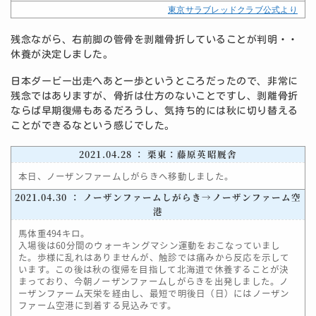
東京サラブレッドクラブ公式より
残念ながら、右前脚の管骨を剥離骨折していることが判明・・
休養が決定しました。
日本ダービー出走へあと一歩というところだったので、非常に
残念ではありますが、骨折は仕方のないことですし、剥離骨折
ならば早期復帰もあるだろうし、気持ち的には秋に切り替える
ことができるなという感じでした。
2021.04.28 ： 栗東：藤原英昭厩舎
本日、ノーザンファームしがらきへ移動しました。
2021.04.30 ： ノーザンファームしがらき→ノーザンファーム空
港
馬体重494キロ。
入場後は60分間のウォーキングマシン運動をおこなっていまし
た。歩様に乱れはありませんが、触診では痛みから反応を示して
います。この後は秋の復帰を目指して北海道で休養することが決
まっており、今朝ノーザンファームしがらきを出発しました。ノ
ーザンファーム天栄を経由し、最短で明後日（日）にはノーザン
ファーム空港に到着する見込みです。