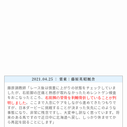
2021.04.25 ： 栗東：藤原英昭厩舎
藤原調教師「レース後は慎重に上がりの状態をチェックしていま
したが、右前脚の圧痛と熱感が取れなかったためレントゲン検査
をおこなったところ、
右前脚の管骨を剥離骨折していることが判
。ここまで入念にケアをしながら進めてきたつもりで
明しました
すが、日本ダービーに挑戦することが決まった矢先にこのような
事態になり、非常に残念ですし、大変申し訳なく思っています。将
来のある馬ですので近日中に北海道へ戻し、しっかり休ませてか
ら再起を図ることにします」