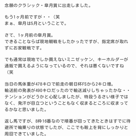
念願のクラシック・皐月賞に出走しました。
もう1ヶ月前ですが・・（笑
まぁ、皐月は5月ということで。
さて、1ヶ月前の皐月賞。
できることならば現地観戦をしたかったですが、指定席が取れ
ずにお家観戦です。
でも通常は現地でしか買えないミニゼッケン、キーホルダーが
通販で買えるようになっているので、それは悪くないですね
（笑
当日の馬体重が478キロで前走の朝日杯FSから2キロ増。
輸送前の発表が490キロだったので輸送減りしちゃったかな・・
テンションがどうかと心配しましたが、特段うるさい様子では
なく、発汗が目立つということもなく収まるところに収まって
るかなと思いました。
返し馬ですが、8枠16番なので順番が回ってきたときはすでに待
避所で輪乗りの状態でしたが、ここでも鞍上を背にしっかりと
周回できていました。