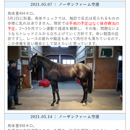
2021.05.07 ： ノーザンファーム空港
馬体重494キロ。
5月2日に到着。馬体チェックでは、触診で反応は見られるものの
歩様に乱れはありません。現状では
手術の予定はなく保存療法の
。2～3か月マシン運動で経過を観察し、その後、問題ないよ
予定
うならトレッドミルから立ち上げていく方針です。幸い軽度の症
状ですし、レースの疲れや輸送もあって肉付きも落ちているので、
この休養を良い機会として捉えたいと思っています。
2021.05.14 ： ノーザンファーム空港
馬体重498キロ。