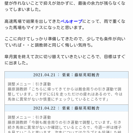
壁が作れないことで抑えが効かずに、最後の余力が残らなくな
ってしまいました。
ベルオーブ
高速馬場で結果を出してきた
にとって、雨で重くな
った馬場もマイナスになったと思います。
ここに向けてしっかり準備してきたので、少しでも条件が向い
ていれば・・と調教師と同じく悔しい気持ち。
皐月賞を終えて次に切り替えていきたいところで、目標はすぐ
に出ました。
2021.04.21 ： 栗東：藤原英昭厩舎
調整メニュー：引き運動
藤原調教師「こちらに帰ってきてからは厩舎周りの引き運動で調
整しています。さすがにG1を走っただけの疲れはあるので、今は
馬体に異常がないか慎重にチェックしているところです」
2021.04.22 ： 栗東：藤原英昭厩舎
調整メニュー：引き運動
藤原調教師「今朝も厩舎周りの引き運動で調整しています。引き
続き馬体に異常がないか確認しているところで、今週一杯は様子
を見ていこうと思います。次走についてはクラブとも協議した結