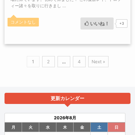
ィー諸々を取りに行きまし ...
コメントなし
いいね！
+3
1
2
…
4
Next »
更新カレンダー
2026年8月
月
火
水
木
金
土
日