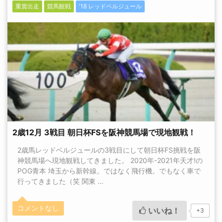
重賞出走
競馬観戦
'18 レッドベルジュール
2歳12月 3戦目 朝日杯FSを阪神競馬場で現地観戦！
2歳馬レッドベルジュールの3戦目にして朝日杯FS挑戦を阪
神競馬場へ現地観戦してきました。 2020年-2021年天才!の
POG青本 埼玉から新幹線。ではなく飛行機。でもなく車で
行ってきました（笑 関東 ...
コメントなし
いいね！
+3