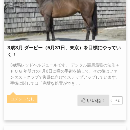
3歳3月 ダービー（5月31日、東京）を目標にやってい
く！
3歳馬レッドベルジュールです。 デジタル競馬最強の法則＋
ＰＯＧ 年明けの1月6日に喉の手術を施して、その後はファ
ンタストクラブで復帰に向けてステップアップしています。
手術に関しては「完璧な処置ができ ...
コメントなし
いいね！
+2