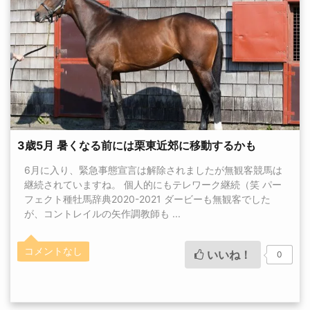
3歳5月 暑くなる前には栗東近郊に移動するかも
6月に入り、緊急事態宣言は解除されましたが無観客競馬は
継続されていますね。 個人的にもテレワーク継続（笑 パー
フェクト種牡馬辞典2020-2021 ダービーも無観客でした
が、コントレイルの矢作調教師も ...
コメントなし
いいね！
0