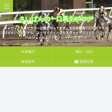
さいぱんの一口馬主ブログ
キャロット＆東サラで一口馬主やってます。主な活躍馬：レイズアスピ
リット、クルミナル、ストライクイーグル、ヴァイトブリック、レッド
ベルジュール、ククナ、レッドベルオーブ
出資検討
雑記・日記
牧場見学
競馬写真