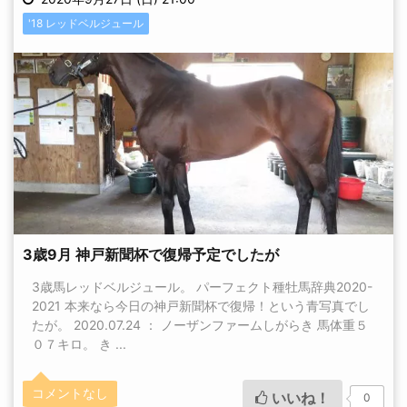
'18 レッドベルジュール
3歳9月 神戸新聞杯で復帰予定でしたが
3歳馬レッドベルジュール。 パーフェクト種牡馬辞典2020-
2021 本来なら今日の神戸新聞杯で復帰！という青写真でし
たが。 2020.07.24 ： ノーザンファームしがらき 馬体重５
０７キロ。 き ...
コメントなし
いいね！
0